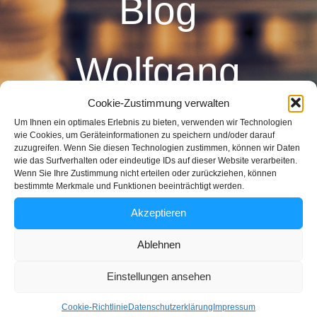
Blog
Wolfgang
Cookie-Zustimmung verwalten
Riegger
Um Ihnen ein optimales Erlebnis zu bieten, verwenden wir Technologien
wie Cookies, um Geräteinformationen zu speichern und/oder darauf
Film- und Medienverträge
zuzugreifen. Wenn Sie diesen Technologien zustimmen, können wir Daten
Fachanwalt für
wie das Surfverhalten oder eindeutige IDs auf dieser Website verarbeiten.
Wenn Sie Ihre Zustimmung nicht erteilen oder zurückziehen, können
Rechtsanwalt Wolfgang Riegger
bestimmte Merkmale und Funktionen beeinträchtigt werden.
Osterholzallee 76/1
Urheber- und
Akzeptieren
71636 Ludwigsburg
Ablehnen
Medienrecht
Einstellungen ansehen
Cookie-Richtlinie
Datenschutzerklärung
Impressum