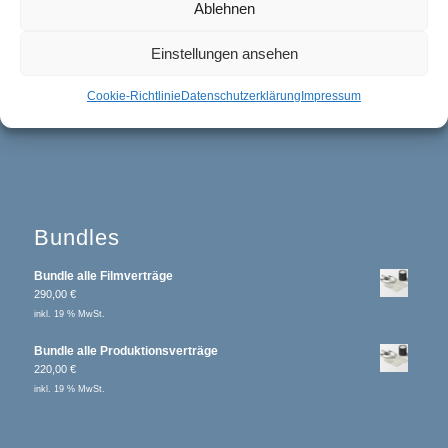
Ablehnen
Rechtsanwalt Wolfgang Riegger
Einstellungen ansehen
Osterholzallee 76/1
71636 Ludwigsburg
Cookie-Richtlinie
Datenschutzerklärung
Impressum
Bundles
Bundle alle Filmverträge
290,00
€
inkl. 19 % MwSt.
Bundle alle Produktionsverträge
220,00
€
inkl. 19 % MwSt.