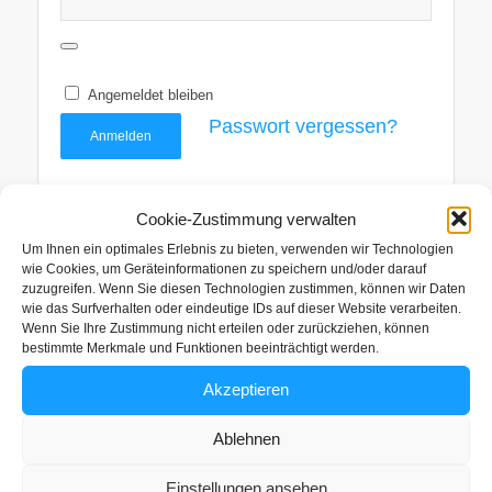
Angemeldet bleiben
Passwort vergessen?
Anmelden
Cookie-Zustimmung verwalten
Um Ihnen ein optimales Erlebnis zu bieten, verwenden wir Technologien
wie Cookies, um Geräteinformationen zu speichern und/oder darauf
zuzugreifen. Wenn Sie diesen Technologien zustimmen, können wir Daten
wie das Surfverhalten oder eindeutige IDs auf dieser Website verarbeiten.
Wenn Sie Ihre Zustimmung nicht erteilen oder zurückziehen, können
Film- und Medienverträge
bestimmte Merkmale und Funktionen beeinträchtigt werden.
Akzeptieren
Rechtsanwalt Wolfgang Riegger
Osterholzallee 76/1
Ablehnen
71636 Ludwigsburg
Einstellungen ansehen